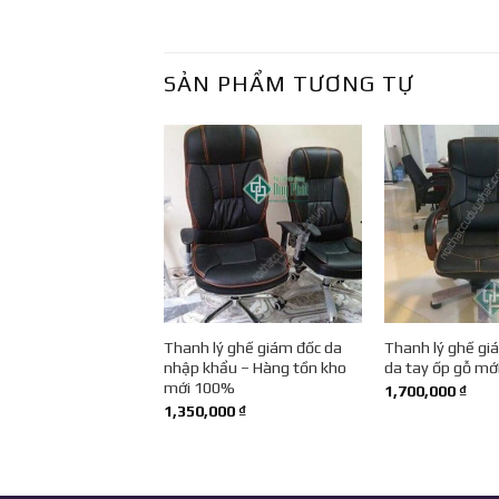
SẢN PHẨM TƯƠNG TỰ
ý ghế giám đốc hàng
Thanh lý ghế giám đốc da
Thanh lý ghế gi
 mới 100% tại Hà
nhập khẩu – Hàng tồn kho
da tay ốp gỗ mớ
mới 100%
1,700,000
₫
000
₫
1,350,000
₫