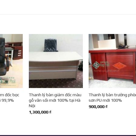
ám đốc bọc
Thanh lý bàn giám đốc màu
Thanh lý bàn trưởng ph
i 99,9%
gỗ vân sồi mới 100% tại Hà
sơn PU mới 100%
Nội
900,000
₫
1,300,000
₫