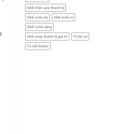
Ghế chân quỳ thanh lý
Ghế sofa da
Ghế sofa nỉ
Ghế sofa văng
g
Ghế xoay thanh lý giá rẻ
Tủ hồ sơ
Tủ sắt locker