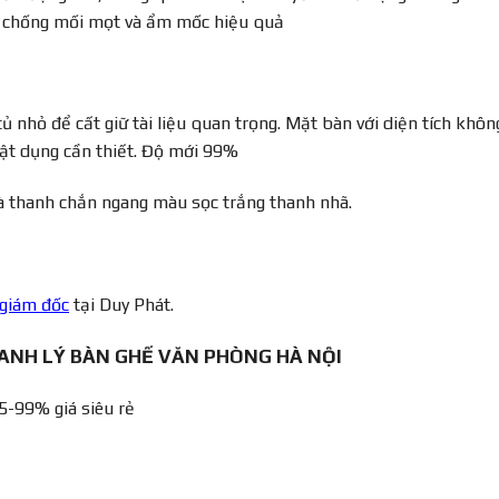
òn chống mối mọt và ẩm mốc hiệu quả
 nhỏ để cất giữ tài liệu quan trọng. Mặt bàn với diện tích khôn
ật dụng cần thiết. Độ mới 99%
là thanh chắn ngang màu sọc trắng thanh nhã.
 giám đốc
tại Duy Phát.
ANH LÝ BÀN GHẾ VĂN PHÒNG HÀ NỘI
5-99% giá siêu rẻ