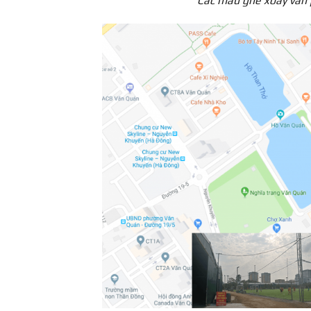
Các mẫu ghế xoay văn 