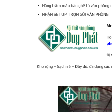
Hàng trăm mẫu bàn ghế tủ văn phòng m
NHẬN SETUP TRỌN GÓI VĂN PHÒNG
Mr
Hoặ
ph
Đị
Kho rộng – Sạch sẽ – Đầy đủ, đa dạng các