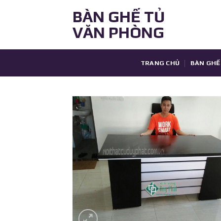
Skip
BÀN GHẾ TỦ
to
VĂN PHÒNG
content
TRANG CHỦ
BÀN GHẾ