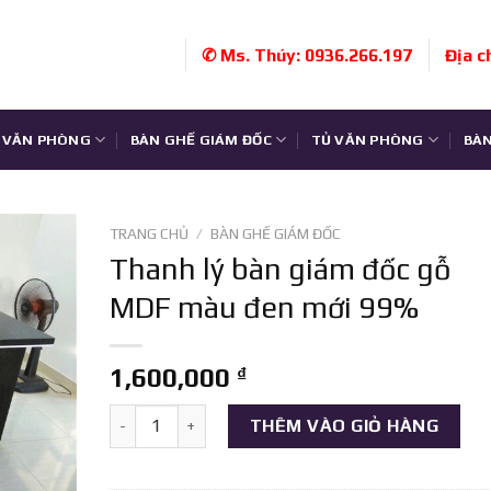
✆ Ms. Thúy: 0936.266.197
Địa c
 VĂN PHÒNG
BÀN GHẾ GIÁM ĐỐC
TỦ VĂN PHÒNG
BÀN
TRANG CHỦ
/
BÀN GHẾ GIÁM ĐỐC
Thanh lý bàn giám đốc gỗ
MDF màu đen mới 99%
1,600,000
₫
Thanh lý bàn giám đốc gỗ MDF màu đen mới 99% s
THÊM VÀO GIỎ HÀNG