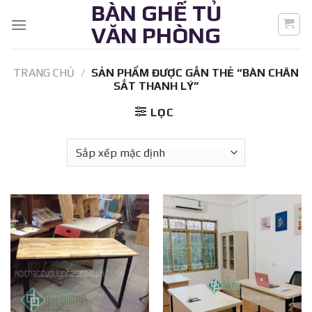
BÀN GHẾ TỦ
Skip
to
VĂN PHÒNG
content
TRANG CHỦ
/
SẢN PHẨM ĐƯỢC GẮN THẺ “BÀN CHÂN
SẮT THANH LÝ”
LỌC