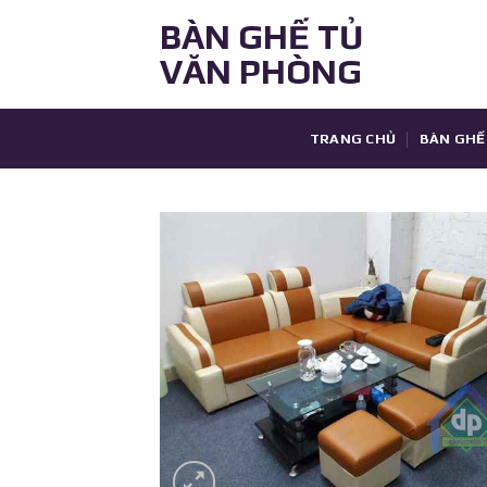
Skip
BÀN GHẾ TỦ
to
VĂN PHÒNG
content
TRANG CHỦ
BÀN GHẾ