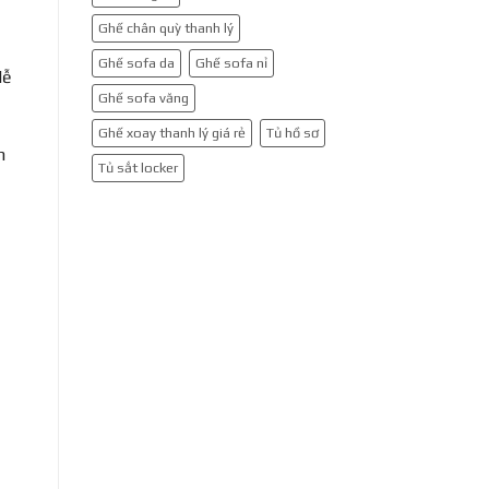
Ghế chân quỳ thanh lý
Ghế sofa da
Ghế sofa nỉ
dễ
Ghế sofa văng
Ghế xoay thanh lý giá rẻ
Tủ hồ sơ
n
Tủ sắt locker