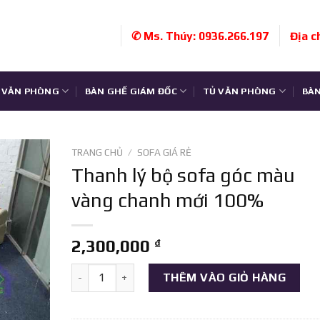
✆ Ms. Thúy: 0936.266.197
Địa c
 VĂN PHÒNG
BÀN GHẾ GIÁM ĐỐC
TỦ VĂN PHÒNG
BÀN
TRANG CHỦ
/
SOFA GIÁ RẺ
Thanh lý bộ sofa góc màu
vàng chanh mới 100%
2,300,000
₫
Thanh lý bộ sofa góc màu vàng chanh mới 100% số
THÊM VÀO GIỎ HÀNG