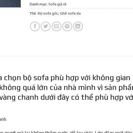
Danh mục:
Sofa giá rẻ
Thẻ:
Bộ sofa góc
,
Ghế sofa da
ựa chọn bộ sofa phù hợp với không gian
 không quá lớn của nhà mình vì sản ph
vàng chanh dưới đây có thể phù hợp vớ
anh
mềm mượt mà lại không thấm nước, dễ lau chùi. Lớp đệm mút dày