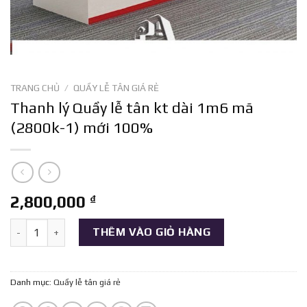
TRANG CHỦ
/
QUẦY LỄ TÂN GIÁ RẺ
Thanh lý Quầy lễ tân kt dài 1m6 mã
(2800k-1) mới 100%
2,800,000
₫
Thanh lý Quầy lễ tân kt dài 1m6 mã (2800k-1) mới 100% số lượn
THÊM VÀO GIỎ HÀNG
Danh mục:
Quầy lễ tân giá rẻ