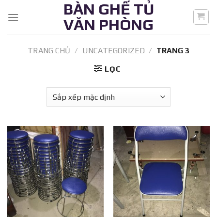
BÀN GHẾ TỦ
Skip
to
VĂN PHÒNG
content
TRANG CHỦ
/
UNCATEGORIZED
/
TRANG 3
LỌC