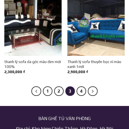
thanh lý sofa da góc màu đen mới
Thanh lý sofa thuyền bọc nỉ màu
100%
xanh 1m8
2,300,000
₫
2,900,000
₫
1
2
3
4
BÀN GHẾ TỦ VĂN PHÒNG
Địa chỉ: Kho hàng Chiến Thắng, Hà Đông, Hà Nội