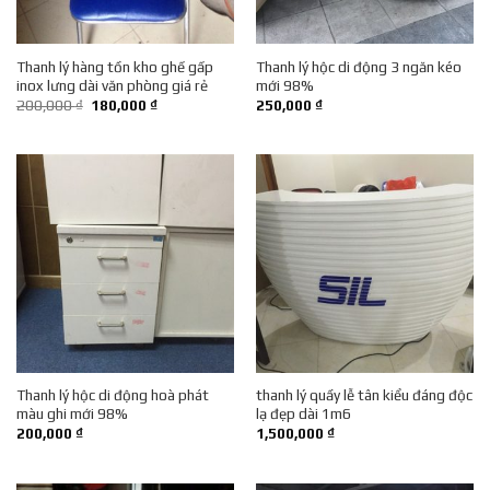
Thanh lý hàng tồn kho ghế gấp
Thanh lý hộc di động 3 ngăn kéo
inox lưng dài văn phòng giá rẻ
mới 98%
Giá
Giá
200,000
₫
180,000
₫
250,000
₫
gốc
hiện
là:
tại
200,000 ₫.
là:
180,000 ₫.
Thanh lý hộc di động hoà phát
thanh lý quầy lễ tân kiểu đáng độc
màu ghi mới 98%
lạ đẹp dài 1m6
200,000
₫
1,500,000
₫