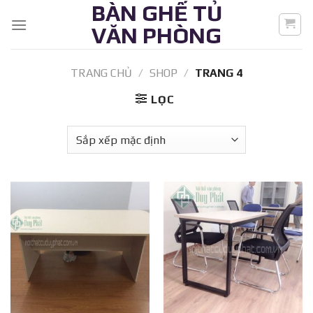
BÀN GHẾ TỦ
Skip
to
VĂN PHÒNG
content
TRANG CHỦ
/
SHOP
/
TRANG 4
LỌC