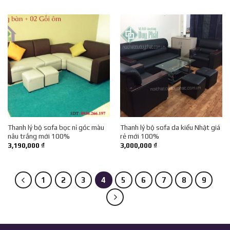
Thanh lý bộ sofa bọc nỉ góc màu
Thanh lý bộ sofa da kiểu Nhật giá
nâu trắng mới 100%
rẻ mới 100%
3,190,000
₫
3,000,000
₫
1
2
3
4
5
6
7
8
9