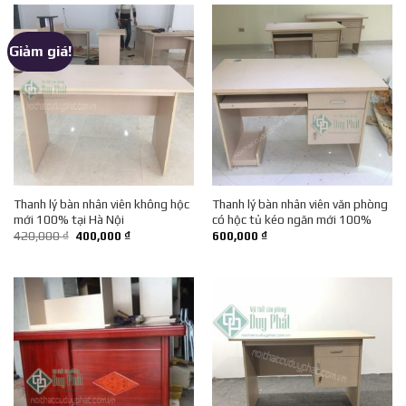
Giảm giá!
Thanh lý bàn nhân viên không hộc
Thanh lý bàn nhân viên văn phòng
mới 100% tại Hà Nội
có hộc tủ kéo ngăn mới 100%
Giá
Giá
420,000
₫
400,000
₫
600,000
₫
gốc
hiện
là:
tại
420,000 ₫.
là:
400,000 ₫.