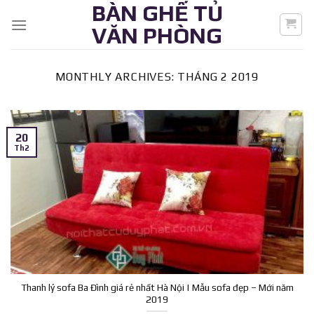
BÀN GHẾ TỦ
Skip
to
VĂN PHÒNG
content
MONTHLY ARCHIVES:
THÁNG 2 2019
20
Th2
Thanh lý sofa Ba Đình giá rẻ nhất Hà Nội | Mẫu sofa đẹp – Mới năm
2019