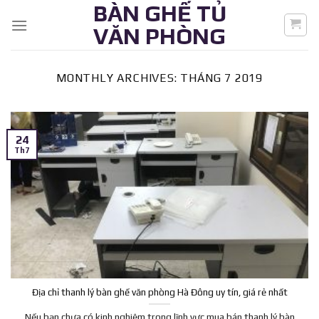
BÀN GHẾ TỦ
Skip
to
VĂN PHÒNG
content
MONTHLY ARCHIVES:
THÁNG 7 2019
24
Th7
Địa chỉ thanh lý bàn ghế văn phòng Hà Đông uy tín, giá rẻ nhất
Nếu bạn chưa có kinh nghiệm trong lĩnh vực mua bán thanh lý bàn