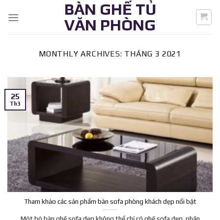
BÀN GHẾ TỦ
Skip
to
VĂN PHÒNG
content
MONTHLY ARCHIVES:
THÁNG 3 2021
25
Th3
Tham khảo các sản phẩm bàn sofa phòng khách đẹp nổi bật
Một bộ bàn ghế sofa đẹp không thể chỉ có ghế sofa đẹp, phần