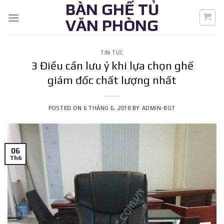
BÀN GHẾ TỦ
Skip
to
VĂN PHÒNG
content
TIN TỨC
3 Điều cần lưu ý khi lựa chọn ghế
giám đốc chất lượng nhất
POSTED ON
6 THÁNG 6, 2018
BY
ADMIN-BGT
06
Th6