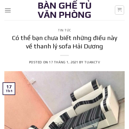
BÀN GHẾ TỦ
Skip
to
VĂN PHÒNG
content
TIN TỨC
Có thể bạn chưa biết những điều này
về thanh lý sofa Hải Dương
POSTED ON
17 THÁNG 1, 2021
BY
TUANCTV
17
Th1