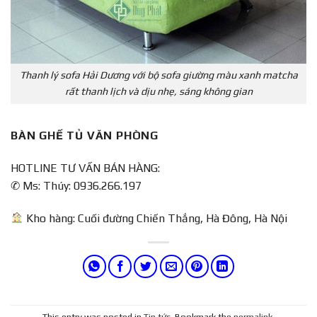
Thanh lý sofa Hải Dương với bộ sofa giường màu xanh matcha
rất thanh lịch và dịu nhẹ, sáng không gian
BÀN GHẾ TỦ VĂN PHÒNG
HOTLINE TƯ VẤN BÁN HÀNG:
✆ Ms: Thúy: 0936.266.197
Kho hàng: Cuối đường Chiến Thắng, Hà Đông, Hà Nội
This entry was posted in
Tin tức
. Bookmark the
permalink
.