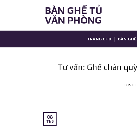
Skip
BÀN GHẾ TỦ
to
VĂN PHÒNG
content
TRANG CHỦ
BÀN GHẾ
Tư vấn: Ghế chân quỳ
POSTE
08
Th5