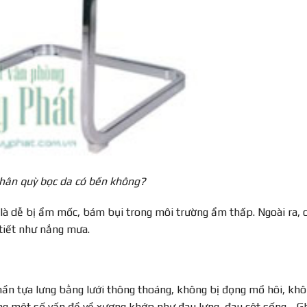
hân quỳ bọc da có bền không?
là dễ bị ẩm mốc, bám bụi trong môi trường ẩm thấp. Ngoài ra, 
 tiết như nắng mưa.
hần tựa lưng bằng lưới thông thoáng, không bị đọng mồ hôi, kh
ống một số vấn đề về xương khớp như đau lưng, đau cột sống,…G