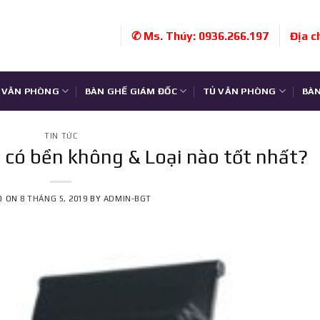
✆ Ms. Thúy: 0936.266.197
Địa c
 VĂN PHÒNG
BÀN GHẾ GIÁM ĐỐC
TỦ VĂN PHÒNG
BÀN
TIN TỨC
 có bền không & Loại nào tốt nhất?
D ON
8 THÁNG 5, 2019
BY
ADMIN-BGT