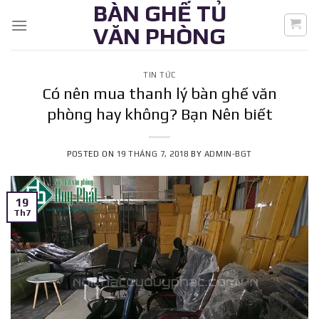
BÀN GHẾ TỦ
Skip
to
VĂN PHÒNG
content
TIN TỨC
Có nên mua thanh lý bàn ghế văn
phòng hay không? Bạn Nên biết
POSTED ON
19 THÁNG 7, 2018
BY
ADMIN-BGT
19
Th7