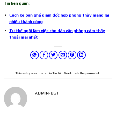
Tin liên quan:
Cách kê bàn ghế giám đốc hợp phong thủy mang lại
nhiều thành công
Tư thế ngồi làm việc cho dân văn phòng cảm thấy
thoải mái nhất
This entry was posted in
Tin tức
. Bookmark the
permalink
.
ADMIN-BGT