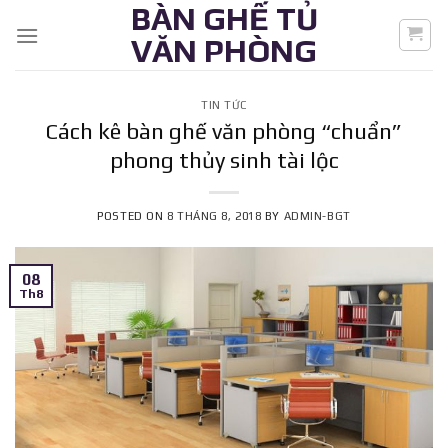
BÀN GHẾ TỦ
Skip
to
VĂN PHÒNG
content
TIN TỨC
Cách kê bàn ghế văn phòng “chuẩn”
phong thủy sinh tài lộc
POSTED ON
8 THÁNG 8, 2018
BY
ADMIN-BGT
08
Th8